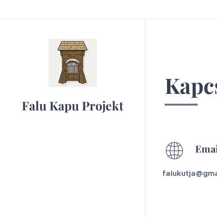
Kapc
Falu Kapu Projekt
Emai
falukutja@gma