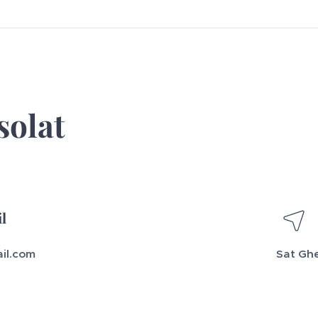
solat
l
il.com
Sat Ghe